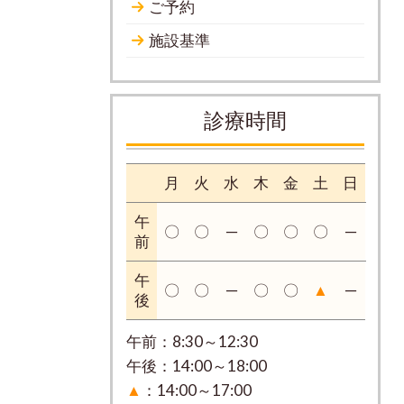
ご予約
施設基準
診療時間
月
火
水
木
金
土
日
午
〇
〇
─
〇
〇
〇
─
前
午
〇
〇
─
〇
〇
▲
─
後
午前：8:30～12:30
午後：14:00～18:00
▲
：14:00～17:00