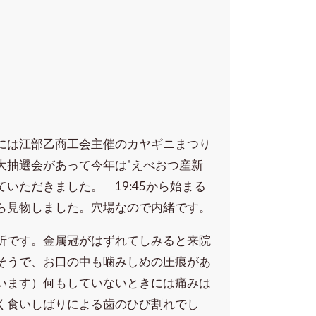
日
には江部乙商工会主催のカヤギニまつり
大抽選会があって今年は"えべおつ産新
いただきました。 19:45から始まる
ら見物しました。穴場なので内緒です。
折です。金属冠がはずれてしみると来院
そうで、お口の中も噛みしめの圧痕があ
います）何もしていないときには痛みは
く食いしばりによる歯のひび割れでし