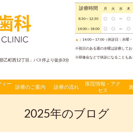
診療時間
月
火
水
木
8:30～12:30
〇
〇
─
〇
14:00～18:00
〇
〇
─
〇
▲
：14:00～17:00（休診日：水
※祝日のある週の水曜は診療してお
※研修会などで休診になることもあ
部乙町西12丁目」バス停より徒歩3分
フィー
医院情報・アク
診療のご案内
診療の流れ
セス
2025年のブログ