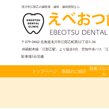
滝川市江部乙の歯医者・歯科・歯科医院なら
〒079-0462 北海道滝川市江部乙町西12丁目5-36
JR函館本線「江部乙駅」より徒歩3分、空知中央バス「江
駐車場5
台完備
院長プロ
トップページ
医院のご紹介
ル